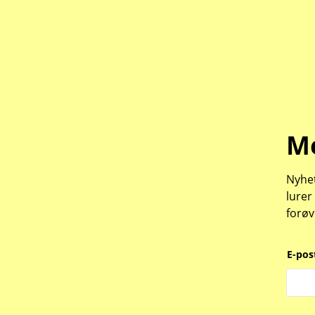
Me
Nyhet
lurer
forøv
E-pos